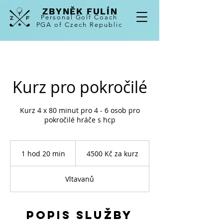
ZBYNĚK FULÍN
Personal
Golf Coach
PGA of Czech Republic
Kurz pro pokročilé
Kurz 4 x 80 minut pro 4 - 6 osob pro
pokročilé hráče s hcp
4500
Kč
1 hod 20 min
1
4500 Kč za kurz
za
kurz
h
o
Vltavanů
2
0
m
i
Popis služby
n